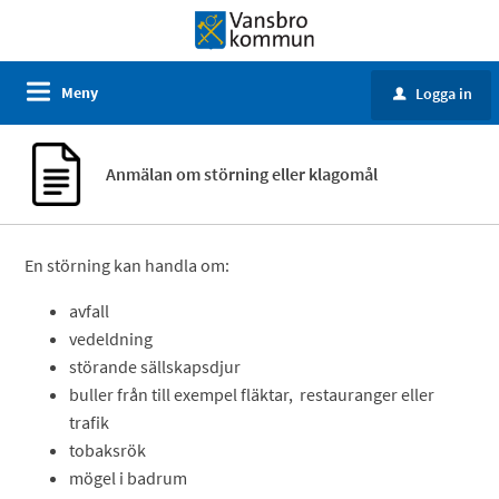
Meny
Logga in
u
Anmälan om störning eller klagomål
En störning kan handla om:
avfall
vedeldning
störande sällskapsdjur
buller från till exempel fläktar, restauranger eller
trafik
tobaksrök
mögel i badrum