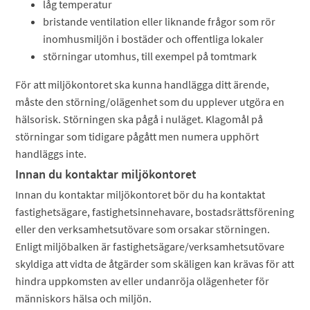
låg temperatur
bristande ventilation eller liknande frågor som rör
inomhusmiljön i bostäder och offentliga lokaler
störningar utomhus, till exempel på tomtmark
För att miljökontoret ska kunna handlägga ditt ärende,
måste den störning/olägenhet som du upplever utgöra en
hälsorisk. Störningen ska pågå i nuläget. Klagomål på
störningar som tidigare pågått men numera upphört
handläggs inte.
Innan du kontaktar miljökontoret
Innan du kontaktar miljökontoret bör du ha kontaktat
fastighetsägare, fastighetsinnehavare, bostadsrättsförening
eller den verksamhetsutövare som orsakar störningen.
Enligt miljöbalken är fastighetsägare/verksamhetsutövare
skyldiga att vidta de åtgärder som skäligen kan krävas för att
hindra uppkomsten av eller undanröja olägenheter för
människors hälsa och miljön.