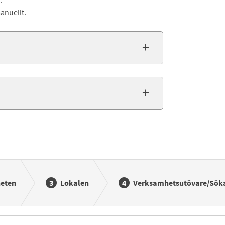
manuellt.
eten
Lokalen
Verksamhetsutövare/Sök