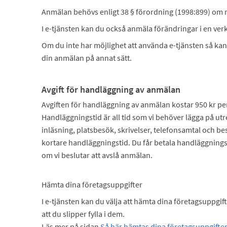
Anmälan behövs enligt 38 § förordning (1998:899) om 
I e-tjänsten kan du också anmäla förändringar i en ve
Om du inte har möjlighet att använda e-tjänsten så kan 
din anmälan på annat sätt.
Avgift för handläggning av anmälan
Avgiften för handläggning av anmälan kostar 950 kr pe
Handläggningstid är all tid som vi behöver lägga på ut
inläsning, platsbesök, skrivelser, telefonsamtal och b
kortare handläggningstid. Du får betala handläggnings
om vi beslutar att avslå anmälan.
Hämta dina företagsuppgifter
I e-tjänsten kan du välja att hämta dina företagsuppgif
att du slipper fylla i dem.
Läs mer på sidan
Så här hämtas dina företagsuppgifter