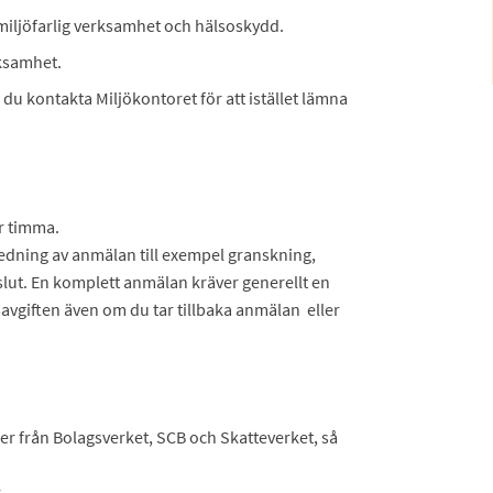
miljöfarlig verksamhet och hälsoskydd.
rksamhet.
du kontakta Miljökontoret för att istället lämna
r timma.
redning av anmälan till exempel granskning,
eslut. En komplett anmälan kräver generellt en
avgiften även om du tar tillbaka anmälan eller
ter från Bolagsverket, SCB och Skatteverket, så
.