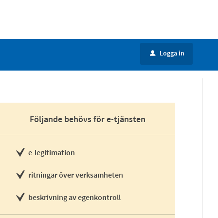
Logga in
u
Följande behövs för e-tjänsten
e-legitimation
ritningar över verksamheten
beskrivning av egenkontroll